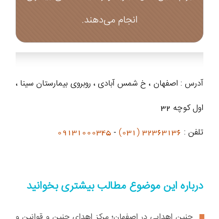
انجام می‌دهند.
آدرس : اصفهان ، خ شمس آبادی ، روبروی بیمارستان سینا ،
اول کوچه 32
تلفن :
32363136 (031)
-
09131000345
درباره این موضوع مطالب بیشتری بخوانید
جنین اهدایی در اصفهان؛ مرکز اهدای جنین و قوانین و