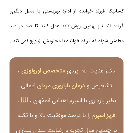
کسانیکه فرزند خوانده از ادارۀ بهزیستی یا محل دیگری
گرفته اند نیز بهمین روش باید عمل کنند تا صد در صد
مطمئن شوند که فرزند خوانده با محارمش ازدواج نمی کند .
دکتر عنایت الله ایزدی
متخصص اورولوژی
،
تشخیص و
درمان ناباروری مردان
اعمالی
نظیر بارداری با اسپرم اهدایی اصفهان ،
IUI
،
فریز اسپرم
را با درصد موفقیت بالا و با تکیه
بر چندین سال تجربه و رضایت مندی بیماران