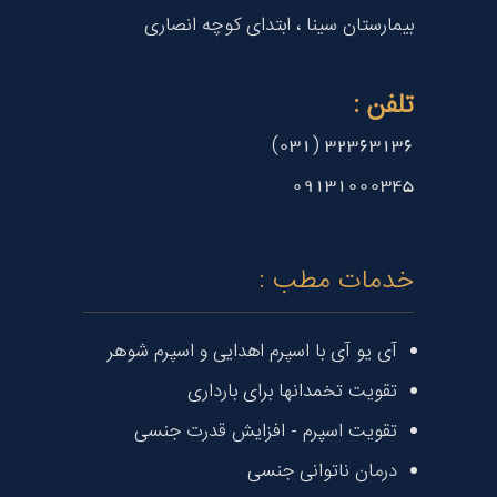
بیمارستان سینا ، ابتدای کوچه انصاری
تلفن :
32363136 (031)
09131000345
خدمات مطب :
آی یو آی با اسپرم اهدایی و اسپرم شوهر
تقویت تخمدانها برای بارداری
تقویت اسپرم - افزایش قدرت جنسی
درمان ناتوانی جنسی