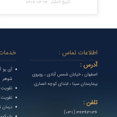
تاریخ انتشار :
1402-02-14
اطلاعات تماس :
خدمات
آدرس :
آی یو آ
اصفهان ، خیابان شمس آبادی ، روبروی
شوهر
بیمارستان سینا ، ابتدای کوچه انصاری
تقویت ت
تقویت 
تلفن :
درمان ن
32363136 (031)
واریکوس