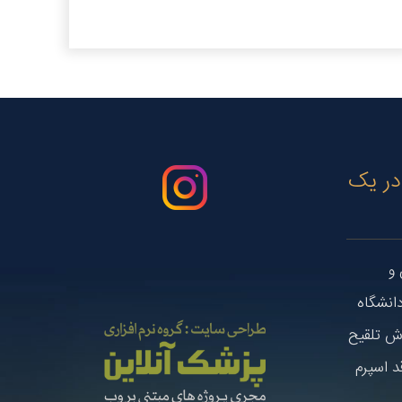
 در یک
و
انشگاه
وش تلقیح
د اسپرم