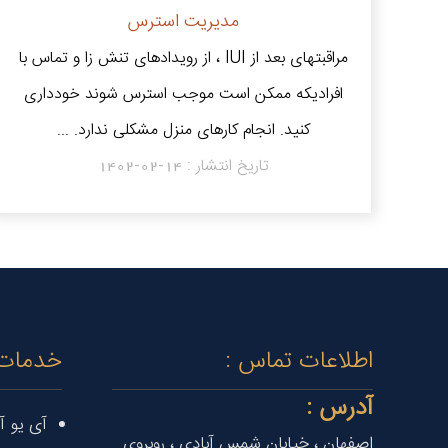
مدیریت استرس
مراقبتهای بعد از IUI ، از رویدادهای تنش زا و تماس با
افرادیکه ممکن است موجب استرس شوند خودداری
کنید. انجام کارهای منزل مشکلی ندارد. ...
تاریخ انتشار :
1402-02-14
اطلاعات تماس :
خدمات
آدرس :
آی یو آ
اصفهان ، خیابان شمس آبادی ، روبروی