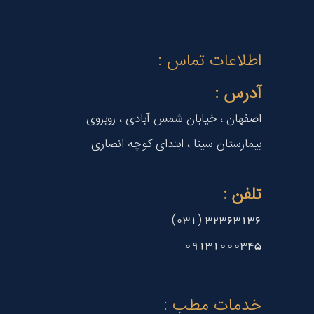
اطلاعات تماس :
آدرس :
اصفهان ، خیابان شمس آبادی ، روبروی
بیمارستان سینا ، ابتدای کوچه انصاری
تلفن :
32363136 (031)
09131000345
خدمات مطب :