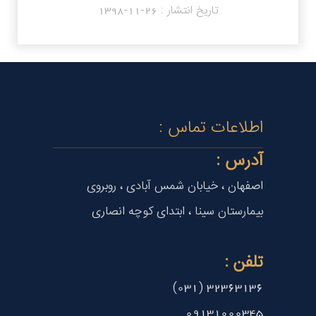
تاریخ انتشار :
1398-11-26
اطلاعات تماس :
آدرس :
اصفهان ، خیابان شمس آبادی ، روبروی
بیمارستان سینا ، ابتدای کوچه انصاری
تلفن :
32363136 (031)
09131000345