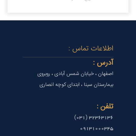
اطلاعات تماس :
آدرس :
اصفهان ، خیابان شمس آبادی ، روبروی
بیمارستان سینا ، ابتدای کوچه انصاری
تلفن :
32363136 (031)
09131000345