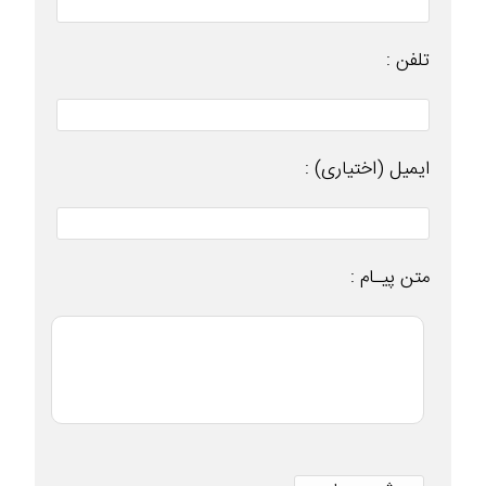
تلفن :
ایمیل (اختیاری) :
متن پیـام :