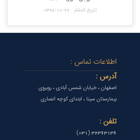
تاریخ انتشار :
1398-11-26
اطلاعات تماس :
آدرس :
اصفهان ، خیابان شمس آبادی ، روبروی
بیمارستان سینا ، ابتدای کوچه انصاری
تلفن :
32363136 (031)