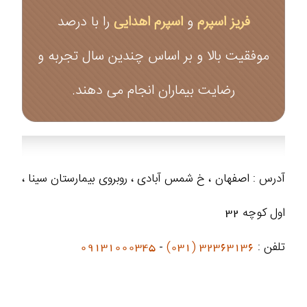
فریز اسپرم
و
اسپرم اهدایی
را با درصد
موفقیت بالا و بر اساس چندین سال تجربه و
رضایت بیماران انجام می‌ دهند.
آدرس : اصفهان ، خ شمس آبادی ، روبروی بیمارستان سینا ،
اول کوچه 32
تلفن :
32363136 (031)
-
09131000345