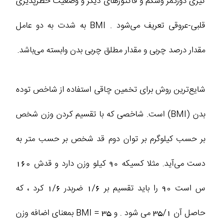
گیری دورکمر وشکم و فاکتورهای دیگر و وضعیت خطرپذیری
قلبی-عروقی تعریف می‌شود . BMI به شدت به دو عامل
مقدار درصد چربی و مقدار مطلق چربی بدن وابسته می‌باشد.
شایع‌ترین روش برای تخمین چاقی استفاده از شاخص توده
بدن (BMI) است. شاخصی که با تقسیم کردن وزن شخص
بر حسب کیلوگرم بر توان دوم قد شخص بر حسب متر به
دست می‌آید. مثلا کسیکه 90 کیلو وزن دارد و قدش 160
س است 90 را باید تقسیم بر 1/6 ضربدر 1/6 کرد ، که
حاصل آن 35/1 می شود . و BMI = 35 بمعنای اضافه وزن