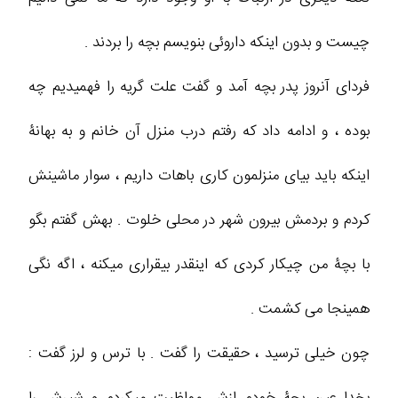
چیست و بدون اینکه داروئی بنویسم بچه را بردند .
فردای آنروز پدر بچه آمد و گفت علت گریه را فهمیدیم چه
بوده ، و ادامه داد که رفتم درب منزل آن خانم و به بهانۀ
اینکه باید بیای منزلمون کاری باهات داریم ، سوار ماشینش
کردم و بردمش بیرون شهر در محلی خلوت . بهش گفتم بگو
با بچۀ من چیکار کردی که اینقدر بیقراری میکنه ، اگه نگی
همینجا می کشمت .
چون خیلی ترسید ، حقیقت را گفت . با ترس و لرز گفت :
بخدا عین بچۀ خودم ازش مواظبت میکردم و شیرش را