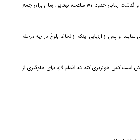
وضعیت فولیکول‌ های تخمدان و رحم ، بوسیله سونوگرافی و آزمایش خون انجام می شود. پس از تحریک تخمدان با HCG ، و گذشت زمانی حدود 36 ساعت، بهترین زمان برای جمع
یند. و پس از ارزیابی اینکه از لحاظ بلوغ در چه مرحله
 است کمی خونریزی کند که اقدام لازم برای جلوگیری از