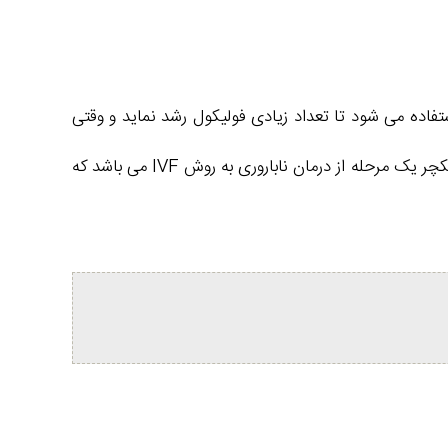
فاده می شود تا تعداد زیادی فولیکول رشد نماید و وقتی
که این فولیکول ها به به سایز مناسب میرسند با تزریق کردن آمپول HCG این فولیکول‌ها آماده تخمک گیری می گردند. عمل پانکچر یک مرحله از درمان ناباروری به روش IVF می باشد که