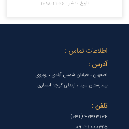
تاریخ انتشار :
1398-11-26
اطلاعات تماس :
آدرس :
اصفهان ، خیابان شمس آبادی ، روبروی
بیمارستان سینا ، ابتدای کوچه انصاری
تلفن :
32363136 (031)
09131000345