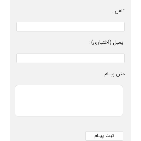
تلفن :
ایمیل (اختیاری) :
متن پیـام :